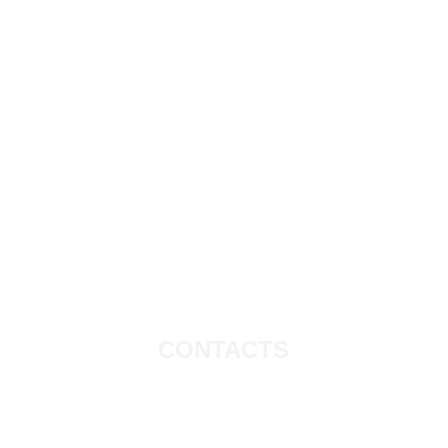
CANADA
CONTACTS
Email: 
info@kobertin.ca
Tel: 604-421-0684